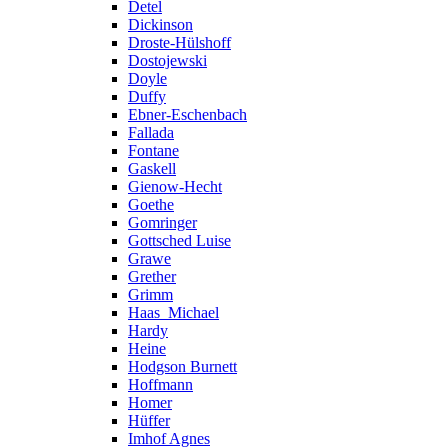
Detel
Dickinson
Droste-Hülshoff
Dostojewski
Doyle
Duffy
Ebner-Eschenbach
Fallada
Fontane
Gaskell
Gienow-Hecht
Goethe
Gomringer
Gottsched Luise
Grawe
Grether
Grimm
Haas_Michael
Hardy
Heine
Hodgson Burnett
Hoffmann
Homer
Hüffer
Imhof Agnes