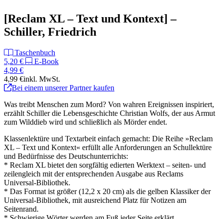
[Reclam XL – Text und Kontext] –
Schiller, Friedrich
Taschenbuch
5,20 €
E-Book
4,99 €
4,99 €
inkl. MwSt.
Bei einem unserer Partner kaufen
Was treibt Menschen zum Mord? Von wahren Ereignissen inspiriert,
erzählt Schiller die Lebensgeschichte Christian Wolfs, der aus Armut
zum Wilddieb wird und schließlich als Mörder endet.
Klassenlektüre und Textarbeit einfach gemacht: Die Reihe »Reclam
XL – Text und Kontext« erfüllt alle Anforderungen an Schullektüre
und Bedürfnisse des Deutschunterrichts:
* Reclam XL bietet den sorgfältig edierten Werktext – seiten- und
zeilengleich mit der entsprechenden Ausgabe aus Reclams
Universal-Bibliothek.
* Das Format ist größer (12,2 x 20 cm) als die gelben Klassiker der
Universal-Bibliothek, mit ausreichend Platz für Notizen am
Seitenrand.
* Schwierige Wörter werden am Fuß jeder Seite erklärt,