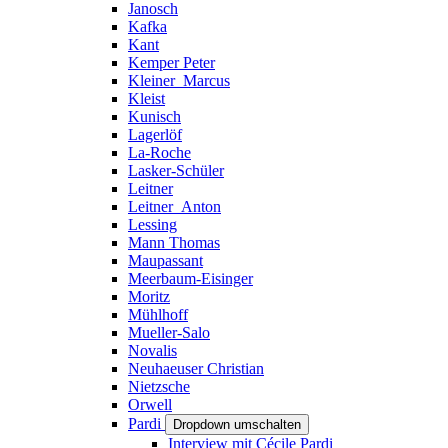
Janosch
Kafka
Kant
Kemper Peter
Kleiner_Marcus
Kleist
Kunisch
Lagerlöf
La-Roche
Lasker-Schüler
Leitner
Leitner_Anton
Lessing
Mann Thomas
Maupassant
Meerbaum-Eisinger
Moritz
Mühlhoff
Mueller-Salo
Novalis
Neuhaeuser Christian
Nietzsche
Orwell
Pardi
Dropdown umschalten
Interview mit Cécile Pardi