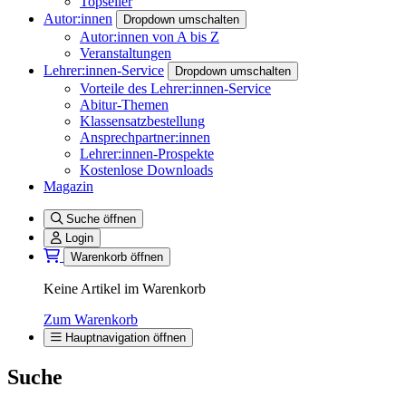
Topseller
Autor:innen
Dropdown umschalten
Autor:innen von A bis Z
Veranstaltungen
Lehrer:innen-Service
Dropdown umschalten
Vorteile des Lehrer:innen-Service
Abitur-Themen
Klassensatzbestellung
Ansprechpartner:innen
Lehrer:innen-Prospekte
Kostenlose Downloads
Magazin
Suche öffnen
Login
Warenkorb öffnen
Keine Artikel im Warenkorb
Zum Warenkorb
Hauptnavigation öffnen
Suche