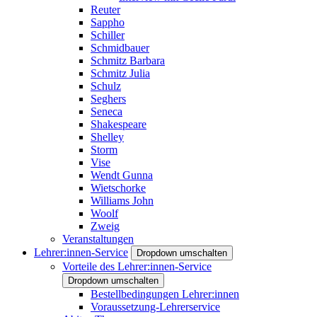
Reuter
Sappho
Schiller
Schmidbauer
Schmitz Barbara
Schmitz Julia
Schulz
Seghers
Seneca
Shakespeare
Shelley
Storm
Vise
Wendt Gunna
Wietschorke
Williams John
Woolf
Zweig
Veranstaltungen
Lehrer:innen-Service
Dropdown umschalten
Vorteile des Lehrer:innen-Service
Dropdown umschalten
Bestellbedingungen Lehrer:innen
Voraussetzung-Lehrerservice