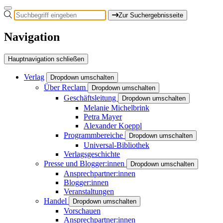
Zur Suchergebnisseite
Navigation
Hauptnavigation schließen
Verlag
Dropdown umschalten
Über Reclam
Dropdown umschalten
Geschäftsleitung
Dropdown umschalten
Melanie Michelbrink
Petra Mayer
Alexander Koeppl
Programmbereiche
Dropdown umschalten
Universal-Bibliothek
Verlagsgeschichte
Presse und Blogger:innen
Dropdown umschalten
Ansprechpartner:innen
Blogger:innen
Veranstaltungen
Handel
Dropdown umschalten
Vorschauen
Ansprechpartner:innen