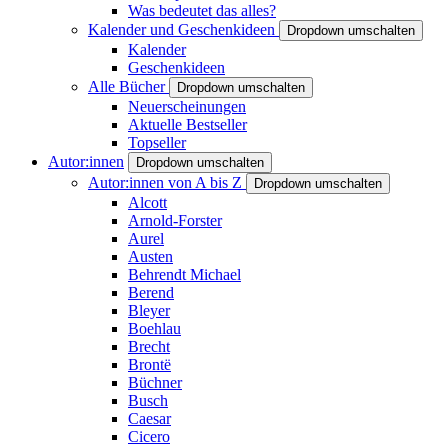
Was bedeutet das alles?
Kalender und Geschenkideen
Dropdown umschalten
Kalender
Geschenkideen
Alle Bücher
Dropdown umschalten
Neuerscheinungen
Aktuelle Bestseller
Topseller
Autor:innen
Dropdown umschalten
Autor:innen von A bis Z
Dropdown umschalten
Alcott
Arnold-Forster
Aurel
Austen
Behrendt Michael
Berend
Bleyer
Boehlau
Brecht
Brontë
Büchner
Busch
Caesar
Cicero