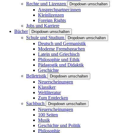
Rechte und Lizenzen
Dropdown umschalten
Ansprechpartner:innen
Kleinlizenzen
Foreign Rights
Jobs und Karriere
Bücher
Dropdown umschalten
Schule und Studium
Dropdown umschalten
Deutsch und Germanistik
Moderne Fremdsprachen
Latein und Griechisch
Philosophie und Ethik
Pädagogik und Didaktik
Geschichte
Belletristik
Dropdown umschalten
Neuerscheinungen
Klassiker
Weltliteratur
Zum Entdecken
Sachbuch
Dropdown umschalten
Neuerscheinungen
100 Seiten
Musik
Geschichte und Politik
Philosophie