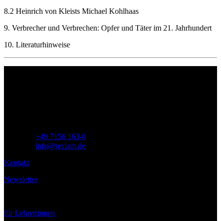
8.2 Heinrich von Kleists Michael Kohlhaas
9. Verbrecher und Verbrechen: Opfer und Täter im 21. Jahrhundert
10. Literaturhinweise
Philipp Reclam jun. Verlag GmbH
Siemensstr. 32
71254 Ditzingen
Deutschland
Telefon:
+49 7156 163-0
E-Mail:
info@reclam.de
Kontakt
Newsletter
Service
für Lehrer:innen