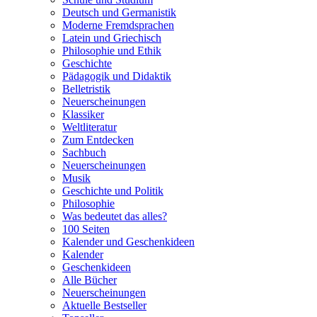
Deutsch und Germanistik
Moderne Fremdsprachen
Latein und Griechisch
Philosophie und Ethik
Geschichte
Pädagogik und Didaktik
Belletristik
Neuerscheinungen
Klassiker
Weltliteratur
Zum Entdecken
Sachbuch
Neuerscheinungen
Musik
Geschichte und Politik
Philosophie
Was bedeutet das alles?
100 Seiten
Kalender und Geschenkideen
Kalender
Geschenkideen
Alle Bücher
Neuerscheinungen
Aktuelle Bestseller