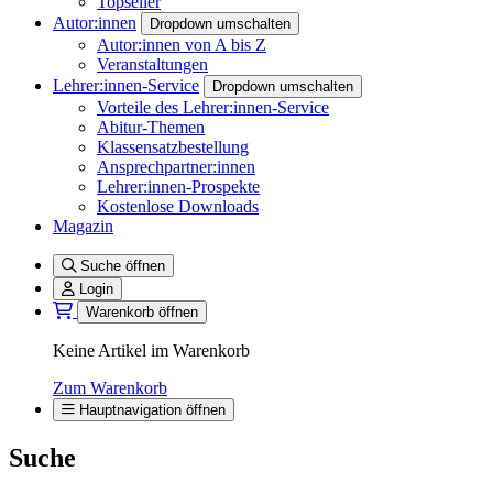
Topseller
Autor:innen
Dropdown umschalten
Autor:innen von A bis Z
Veranstaltungen
Lehrer:innen-Service
Dropdown umschalten
Vorteile des Lehrer:innen-Service
Abitur-Themen
Klassensatzbestellung
Ansprechpartner:innen
Lehrer:innen-Prospekte
Kostenlose Downloads
Magazin
Suche öffnen
Login
Warenkorb öffnen
Keine Artikel im Warenkorb
Zum Warenkorb
Hauptnavigation öffnen
Suche