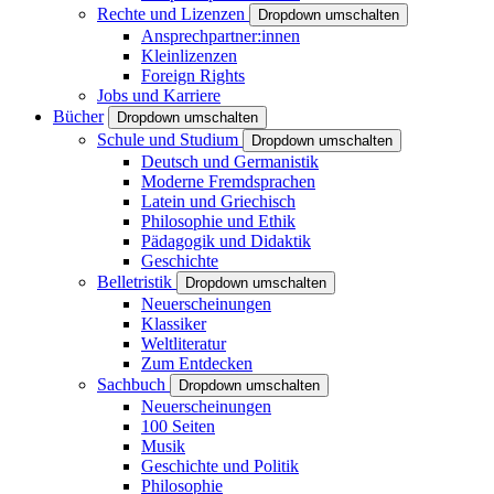
Rechte und Lizenzen
Dropdown umschalten
Ansprechpartner:innen
Kleinlizenzen
Foreign Rights
Jobs und Karriere
Bücher
Dropdown umschalten
Schule und Studium
Dropdown umschalten
Deutsch und Germanistik
Moderne Fremdsprachen
Latein und Griechisch
Philosophie und Ethik
Pädagogik und Didaktik
Geschichte
Belletristik
Dropdown umschalten
Neuerscheinungen
Klassiker
Weltliteratur
Zum Entdecken
Sachbuch
Dropdown umschalten
Neuerscheinungen
100 Seiten
Musik
Geschichte und Politik
Philosophie