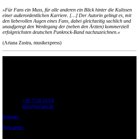
»Für Fans ein Muss, für alle anderen ein Blick hinter die Kulissen
einer außerordentlichen Karriere. […] Der Autorin gelingt es, mit
den liebevollen Augen eines Fans, dabei gleichzeitig sachlich und
unaufgeregt den Werdegang der (neben den Ärzten) kommerziell
erfolgreichsten deutschen Punkrock-Band nachzuzeichnen.«
(Ariana Zustra, musikexpress)
Philipp Reclam jun. Verlag GmbH
Siemensstr. 32
71254 Ditzingen
Deutschland
Telefon:
+49 7156 163-0
E-Mail:
info@reclam.de
Kontakt
Newsletter
Service