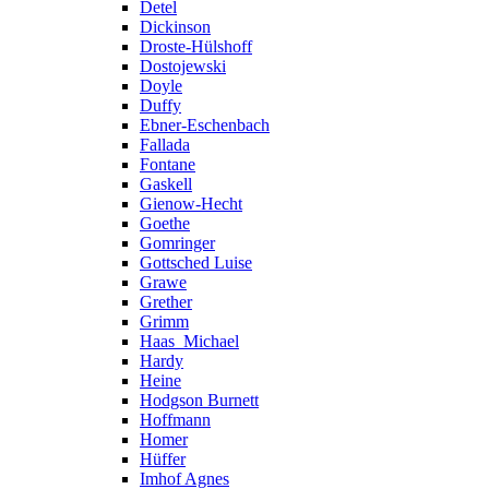
Detel
Dickinson
Droste-Hülshoff
Dostojewski
Doyle
Duffy
Ebner-Eschenbach
Fallada
Fontane
Gaskell
Gienow-Hecht
Goethe
Gomringer
Gottsched Luise
Grawe
Grether
Grimm
Haas_Michael
Hardy
Heine
Hodgson Burnett
Hoffmann
Homer
Hüffer
Imhof Agnes