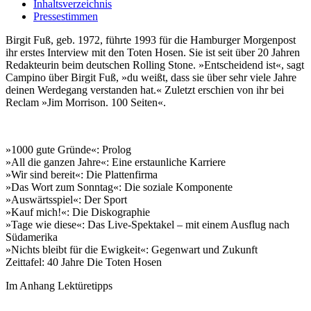
Inhaltsverzeichnis
Pressestimmen
Birgit Fuß, geb. 1972, führte 1993 für die Hamburger Morgenpost
ihr erstes Interview mit den Toten Hosen. Sie ist seit über 20 Jahren
Redakteurin beim deutschen Rolling Stone. »Entscheidend ist«, sagt
Campino über Birgit Fuß, »du weißt, dass sie über sehr viele Jahre
deinen Werdegang verstanden hat.« Zuletzt erschien von ihr bei
Reclam »Jim Morrison. 100 Seiten«.
»1000 gute Gründe«: Prolog
»All die ganzen Jahre«: Eine erstaunliche Karriere
»Wir sind bereit«: Die Plattenfirma
»Das Wort zum Sonntag«: Die soziale Komponente
»Auswärtsspiel«: Der Sport
»Kauf mich!«: Die Diskographie
»Tage wie diese«: Das Live-Spektakel – mit einem Ausflug nach
Südamerika
»Nichts bleibt für die Ewigkeit«: Gegenwart und Zukunft
Zeittafel: 40 Jahre Die Toten Hosen
Im Anhang Lektüretipps