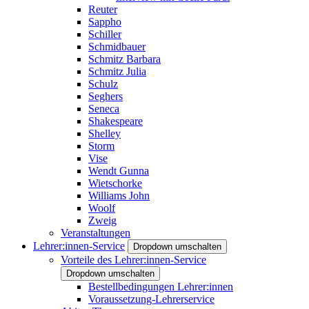
Reuter
Sappho
Schiller
Schmidbauer
Schmitz Barbara
Schmitz Julia
Schulz
Seghers
Seneca
Shakespeare
Shelley
Storm
Vise
Wendt Gunna
Wietschorke
Williams John
Woolf
Zweig
Veranstaltungen
Lehrer:innen-Service
Dropdown umschalten
Vorteile des Lehrer:innen-Service
Dropdown umschalten
Bestellbedingungen Lehrer:innen
Voraussetzung-Lehrerservice