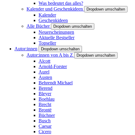
Was bedeutet das alles?
Kalender und Geschenkideen
Dropdown umschalten
Kalender
Geschenkideen
Alle Bücher
Dropdown umschalten
Neuerscheinungen
Aktuelle Bestseller
Topseller
Autor:innen
Dropdown umschalten
Autor:innen von A bis Z
Dropdown umschalten
Alcott
Arnold-Forster
Aurel
Austen
Behrendt Michael
Berend
Bleyer
Boehlau
Brecht
Brontë
Büchner
Busch
Caesar
Cicero