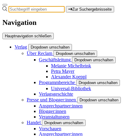
Zur Suchergebnisseite
Navigation
Hauptnavigation schließen
Verlag
Dropdown umschalten
Über Reclam
Dropdown umschalten
Geschäftsleitung
Dropdown umschalten
Melanie Michelbrink
Petra Mayer
Alexander Koeppl
Programmbereiche
Dropdown umschalten
Universal-Bibliothek
Verlagsgeschichte
Presse und Blogger:innen
Dropdown umschalten
Ansprechpartner:innen
Blogger:innen
Veranstaltungen
Handel
Dropdown umschalten
Vorschauen
Ansprechpartner:innen