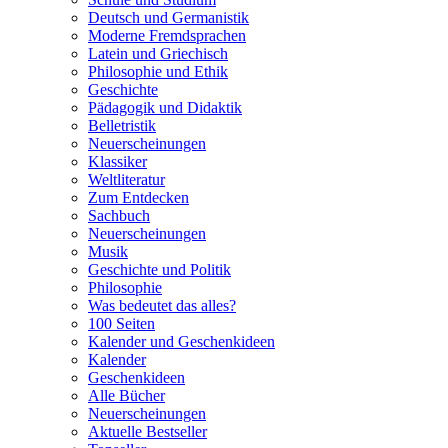
Deutsch und Germanistik
Moderne Fremdsprachen
Latein und Griechisch
Philosophie und Ethik
Geschichte
Pädagogik und Didaktik
Belletristik
Neuerscheinungen
Klassiker
Weltliteratur
Zum Entdecken
Sachbuch
Neuerscheinungen
Musik
Geschichte und Politik
Philosophie
Was bedeutet das alles?
100 Seiten
Kalender und Geschenkideen
Kalender
Geschenkideen
Alle Bücher
Neuerscheinungen
Aktuelle Bestseller