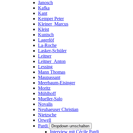
Janosch
Kafka
Kant
Kemper Peter
Kleiner_Marcus
Kleist
Kunisch
Lagerlöf
La-Roche
Lasker-Schüler
Leitner
Leitner_Anton
Lessing
Mann Thomas
Maupassant
Meerbaum-Eisinger
Moritz
Mühlhoff
Mueller-Salo
Novalis
Neuhaeuser Christian
Nietzsche
Orwell
Pardi
Dropdown umschalten
Interview mit Cécile Pardi