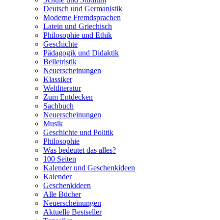
Deutsch und Germanistik
Moderne Fremdsprachen
Latein und Griechisch
Philosophie und Ethik
Geschichte
Pädagogik und Didaktik
Belletristik
Neuerscheinungen
Klassiker
Weltliteratur
Zum Entdecken
Sachbuch
Neuerscheinungen
Musik
Geschichte und Politik
Philosophie
Was bedeutet das alles?
100 Seiten
Kalender und Geschenkideen
Kalender
Geschenkideen
Alle Bücher
Neuerscheinungen
Aktuelle Bestseller