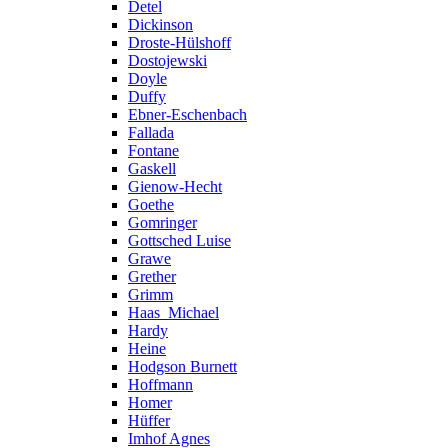
Detel
Dickinson
Droste-Hülshoff
Dostojewski
Doyle
Duffy
Ebner-Eschenbach
Fallada
Fontane
Gaskell
Gienow-Hecht
Goethe
Gomringer
Gottsched Luise
Grawe
Grether
Grimm
Haas_Michael
Hardy
Heine
Hodgson Burnett
Hoffmann
Homer
Hüffer
Imhof Agnes