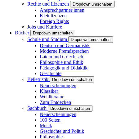
Rechte und Lizenzen
Dropdown umschalten
Ansprechpartner:innen
Kleinlizenzen
Foreign Rights
Jobs und Karriere
Bücher
Dropdown umschalten
Schule und Studium
Dropdown umschalten
Deutsch und Germanistik
Moderne Fremdsprachen
Latein und Griechisch
Philosophie und Ethik
Pädagogik und Didaktik
Geschichte
Belletristik
Dropdown umschalten
Neuerscheinungen
Klassiker
Weltliteratur
Zum Entdecken
Sachbuch
Dropdown umschalten
Neuerscheinungen
100 Seiten
Musik
Geschichte und Politik
Philosophie