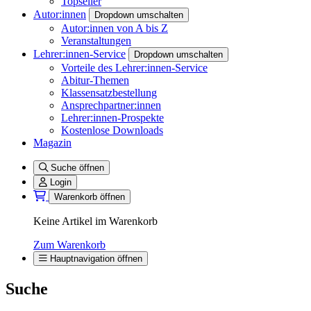
Topseller
Autor:innen
Dropdown umschalten
Autor:innen von A bis Z
Veranstaltungen
Lehrer:innen-Service
Dropdown umschalten
Vorteile des Lehrer:innen-Service
Abitur-Themen
Klassensatzbestellung
Ansprechpartner:innen
Lehrer:innen-Prospekte
Kostenlose Downloads
Magazin
Suche öffnen
Login
Warenkorb öffnen
Keine Artikel im Warenkorb
Zum Warenkorb
Hauptnavigation öffnen
Suche