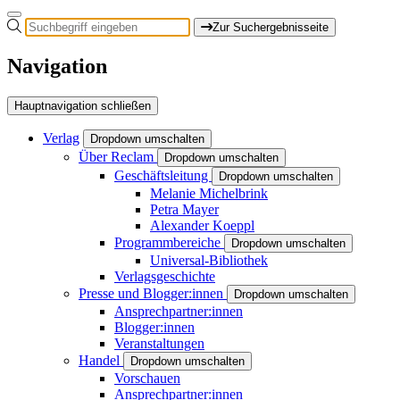
Zur Suchergebnisseite
Navigation
Hauptnavigation schließen
Verlag
Dropdown umschalten
Über Reclam
Dropdown umschalten
Geschäftsleitung
Dropdown umschalten
Melanie Michelbrink
Petra Mayer
Alexander Koeppl
Programmbereiche
Dropdown umschalten
Universal-Bibliothek
Verlagsgeschichte
Presse und Blogger:innen
Dropdown umschalten
Ansprechpartner:innen
Blogger:innen
Veranstaltungen
Handel
Dropdown umschalten
Vorschauen
Ansprechpartner:innen