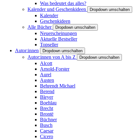
Was bedeutet das alles?
Kalender und Geschenkideen
Dropdown umschalten
Kalender
Geschenkideen
Alle Bücher
Dropdown umschalten
Neuerscheinungen
Aktuelle Bestseller
Topseller
Autor:innen
Dropdown umschalten
Autor:innen von A bis Z
Dropdown umschalten
Alcott
Arnold-Forster
Aurel
Austen
Behrendt Michael
Berend
Bleyer
Boehlau
Brecht
Brontë
Büchner
Busch
Caesar
Cicero