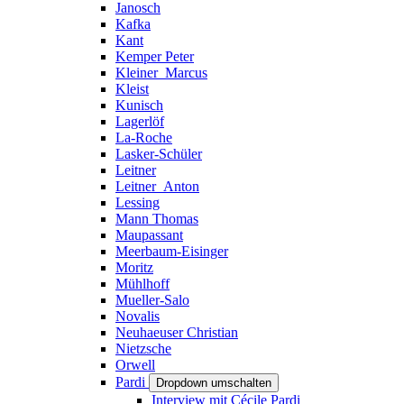
Janosch
Kafka
Kant
Kemper Peter
Kleiner_Marcus
Kleist
Kunisch
Lagerlöf
La-Roche
Lasker-Schüler
Leitner
Leitner_Anton
Lessing
Mann Thomas
Maupassant
Meerbaum-Eisinger
Moritz
Mühlhoff
Mueller-Salo
Novalis
Neuhaeuser Christian
Nietzsche
Orwell
Pardi
Dropdown umschalten
Interview mit Cécile Pardi