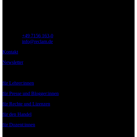
Siemensstr. 32
71254 Ditzingen
Deutschland
Telefon:
+49 7156 163-0
E-Mail:
info@reclam.de
Kontakt
Newsletter
Service
für Lehrer:innen
für Presse und Blogger:innen
für Rechte und Lizenzen
für den Handel
für Dozent:innen