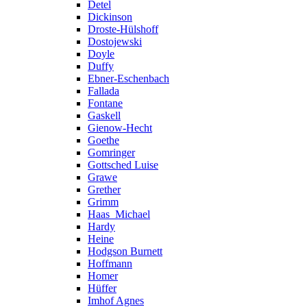
Detel
Dickinson
Droste-Hülshoff
Dostojewski
Doyle
Duffy
Ebner-Eschenbach
Fallada
Fontane
Gaskell
Gienow-Hecht
Goethe
Gomringer
Gottsched Luise
Grawe
Grether
Grimm
Haas_Michael
Hardy
Heine
Hodgson Burnett
Hoffmann
Homer
Hüffer
Imhof Agnes