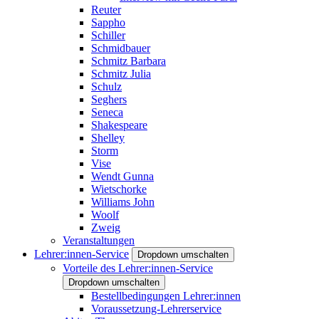
Reuter
Sappho
Schiller
Schmidbauer
Schmitz Barbara
Schmitz Julia
Schulz
Seghers
Seneca
Shakespeare
Shelley
Storm
Vise
Wendt Gunna
Wietschorke
Williams John
Woolf
Zweig
Veranstaltungen
Lehrer:innen-Service
Dropdown umschalten
Vorteile des Lehrer:innen-Service
Dropdown umschalten
Bestellbedingungen Lehrer:innen
Voraussetzung-Lehrerservice