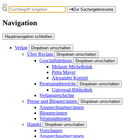
Zur Suchergebnisseite
Navigation
Hauptnavigation schließen
Verlag
Dropdown umschalten
Über Reclam
Dropdown umschalten
Geschäftsleitung
Dropdown umschalten
Melanie Michelbrink
Petra Mayer
Alexander Koeppl
Programmbereiche
Dropdown umschalten
Universal-Bibliothek
Verlagsgeschichte
Presse und Blogger:innen
Dropdown umschalten
Ansprechpartner:innen
Blogger:innen
Veranstaltungen
Handel
Dropdown umschalten
Vorschauen
Ansprechpartner:innen