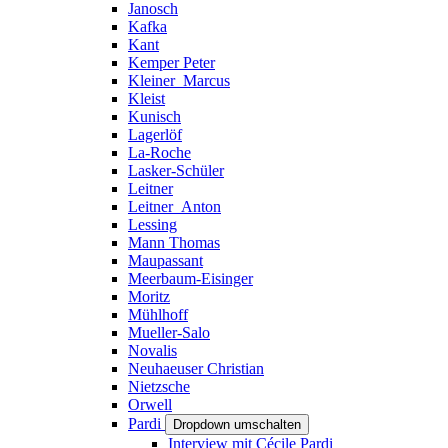
Janosch
Kafka
Kant
Kemper Peter
Kleiner_Marcus
Kleist
Kunisch
Lagerlöf
La-Roche
Lasker-Schüler
Leitner
Leitner_Anton
Lessing
Mann Thomas
Maupassant
Meerbaum-Eisinger
Moritz
Mühlhoff
Mueller-Salo
Novalis
Neuhaeuser Christian
Nietzsche
Orwell
Pardi
Dropdown umschalten
Interview mit Cécile Pardi