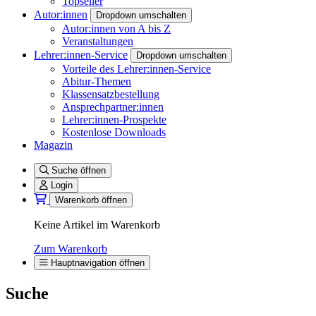
Topseller
Autor:innen
Dropdown umschalten
Autor:innen von A bis Z
Veranstaltungen
Lehrer:innen-Service
Dropdown umschalten
Vorteile des Lehrer:innen-Service
Abitur-Themen
Klassensatzbestellung
Ansprechpartner:innen
Lehrer:innen-Prospekte
Kostenlose Downloads
Magazin
Suche öffnen
Login
Warenkorb öffnen
Keine Artikel im Warenkorb
Zum Warenkorb
Hauptnavigation öffnen
Suche