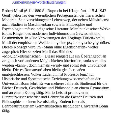
Anmerkungen/Worterläuterungen
Robert Musil (6.11.1880 St. Ruprecht bei Klagenfurt – 15.4.1942
Genf) gehört zu den wesentlichen Protagonisten der literarischen
Moderne. Sein verschlungener Lebensweg, der neben Militärdienst
auch Studien in Maschinenbau sowie in Philosophie und
Psychologie umfasst, prägt seine Literatur. Mittelpunkt seiner Werke
ist das Ringen des modernen Individuums um Gewissheit und
Bestimmtheit. In »Die Verwirrungen des Zöglings Törleß« stellt
Musil der empirischen Weltdeutung eine psychologische gegenüber.
Dieses Konzept wird im »Mann ohne Eigenschaften« weiter
zugespitzt: Hier skizziert Musil das Bild des
»Möglichkeitsmenschen«. Dieser reagiert auf ein Überangebot an
zeitgleich vorhandenen Möglichkeiten überfordert, sodass er alles
werden »kann«, doch niemals »wird« und somit stets unvollendet
bleibt. Dieses Romanvorhaben bleibt gleichermaßen
unabgeschlossen. Volker Ladenthin ist Professor (em.) für
Historische und Systematische Erziehungswissenschaft an der
Universität Bonn lehrt. Er war mehrere Jahre als Studienrat für die
Fächer Deutsch, Geschichte und Philosophie an einem Gymnasium
und an einem Kolleg tätig. Mario Leis ist promovierter
Literaturwissenschaftler und Lehrer für die Fächer Deutsch und
Philosophie an einem Berufskolleg. Zudem ist er als
Lehrbeauftragter am Germanistischen Institut der Universität Bonn
tätig.