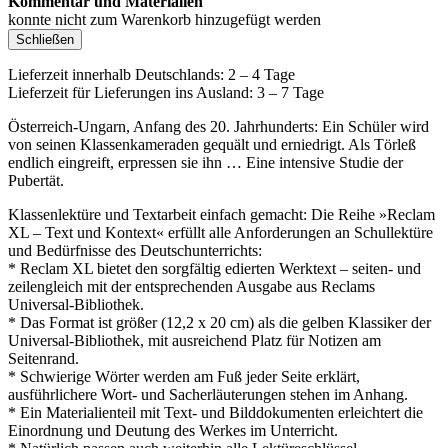
Kommentar und Materialien
konnte nicht zum Warenkorb hinzugefügt werden
Schließen
Lieferzeit innerhalb Deutschlands: 2 – 4 Tage
Lieferzeit für Lieferungen ins Ausland: 3 – 7 Tage
Österreich-Ungarn, Anfang des 20. Jahrhunderts: Ein Schüler wird
von seinen Klassenkameraden gequält und erniedrigt. Als Törleß
endlich eingreift, erpressen sie ihn … Eine intensive Studie der
Pubertät.
Klassenlektüre und Textarbeit einfach gemacht: Die Reihe »Reclam
XL – Text und Kontext« erfüllt alle Anforderungen an Schullektüre
und Bedürfnisse des Deutschunterrichts:
* Reclam XL bietet den sorgfältig edierten Werktext – seiten- und
zeilengleich mit der entsprechenden Ausgabe aus Reclams
Universal-Bibliothek.
* Das Format ist größer (12,2 x 20 cm) als die gelben Klassiker der
Universal-Bibliothek, mit ausreichend Platz für Notizen am
Seitenrand.
* Schwierige Wörter werden am Fuß jeder Seite erklärt,
ausführlichere Wort- und Sacherläuterungen stehen im Anhang.
* Ein Materialienteil mit Text- und Bilddokumenten erleichtert die
Einordnung und Deutung des Werkes im Unterricht.