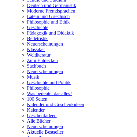
Deutsch und Germanistik
Moderne Fremdsprachen
Latein und Griechisch
Philosophie und Ethik
Geschichte
Pädagogik und Didaktik
Belletristik
Neuerscheinungen
Klassiker
Weltliteratur
Zum Entdecken
Sachbuch
Neuerscheinungen
Musik
Geschichte und Politik
Philosophie
Was bedeutet das alles?
100 Seiten
Kalender und Geschenkideen
Kalender
Geschenkideen
Alle Bücher
Neuerscheinungen
Aktuelle Bestseller