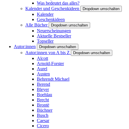
Was bedeutet das alles?
Kalender und Geschenkideen
Dropdown umschalten
Kalender
Geschenkideen
Alle Bücher
Dropdown umschalten
Neuerscheinungen
Aktuelle Bestseller
Topseller
Autor:innen
Dropdown umschalten
Autor:innen von A bis Z
Dropdown umschalten
Alcott
Arnold-Forster
Aurel
Austen
Behrendt Michael
Berend
Bleyer
Boehlau
Brecht
Brontë
Büchner
Busch
Caesar
Cicero