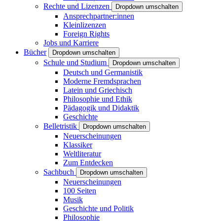
Rechte und Lizenzen
Dropdown umschalten
Ansprechpartner:innen
Kleinlizenzen
Foreign Rights
Jobs und Karriere
Bücher
Dropdown umschalten
Schule und Studium
Dropdown umschalten
Deutsch und Germanistik
Moderne Fremdsprachen
Latein und Griechisch
Philosophie und Ethik
Pädagogik und Didaktik
Geschichte
Belletristik
Dropdown umschalten
Neuerscheinungen
Klassiker
Weltliteratur
Zum Entdecken
Sachbuch
Dropdown umschalten
Neuerscheinungen
100 Seiten
Musik
Geschichte und Politik
Philosophie