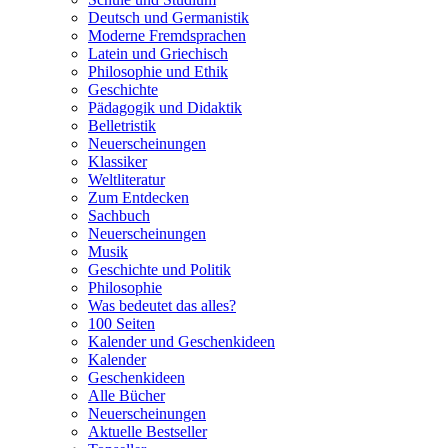
Deutsch und Germanistik
Moderne Fremdsprachen
Latein und Griechisch
Philosophie und Ethik
Geschichte
Pädagogik und Didaktik
Belletristik
Neuerscheinungen
Klassiker
Weltliteratur
Zum Entdecken
Sachbuch
Neuerscheinungen
Musik
Geschichte und Politik
Philosophie
Was bedeutet das alles?
100 Seiten
Kalender und Geschenkideen
Kalender
Geschenkideen
Alle Bücher
Neuerscheinungen
Aktuelle Bestseller