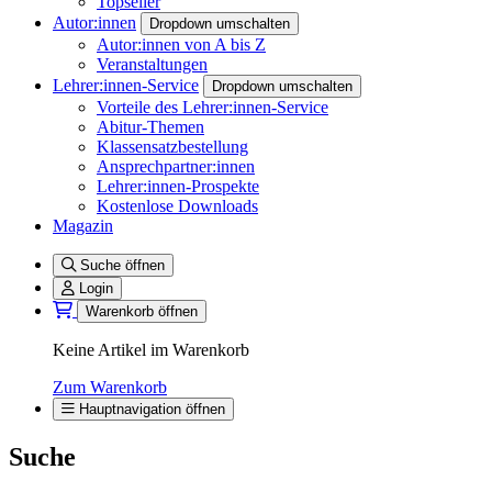
Topseller
Autor:innen
Dropdown umschalten
Autor:innen von A bis Z
Veranstaltungen
Lehrer:innen-Service
Dropdown umschalten
Vorteile des Lehrer:innen-Service
Abitur-Themen
Klassensatzbestellung
Ansprechpartner:innen
Lehrer:innen-Prospekte
Kostenlose Downloads
Magazin
Suche öffnen
Login
Warenkorb öffnen
Keine Artikel im Warenkorb
Zum Warenkorb
Hauptnavigation öffnen
Suche