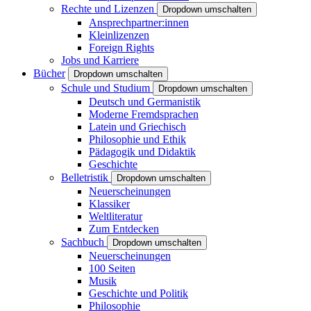
Rechte und Lizenzen
Dropdown umschalten
Ansprechpartner:innen
Kleinlizenzen
Foreign Rights
Jobs und Karriere
Bücher
Dropdown umschalten
Schule und Studium
Dropdown umschalten
Deutsch und Germanistik
Moderne Fremdsprachen
Latein und Griechisch
Philosophie und Ethik
Pädagogik und Didaktik
Geschichte
Belletristik
Dropdown umschalten
Neuerscheinungen
Klassiker
Weltliteratur
Zum Entdecken
Sachbuch
Dropdown umschalten
Neuerscheinungen
100 Seiten
Musik
Geschichte und Politik
Philosophie