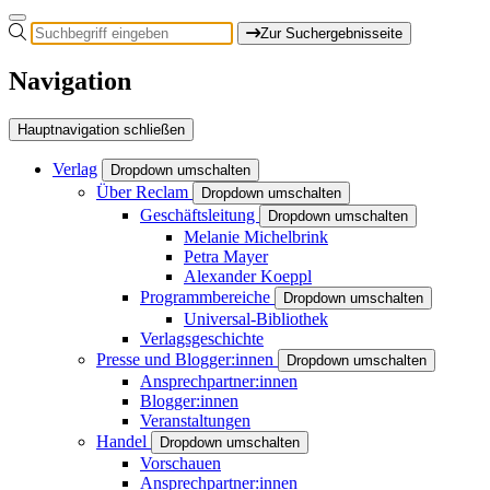
Zur Suchergebnisseite
Navigation
Hauptnavigation schließen
Verlag
Dropdown umschalten
Über Reclam
Dropdown umschalten
Geschäftsleitung
Dropdown umschalten
Melanie Michelbrink
Petra Mayer
Alexander Koeppl
Programmbereiche
Dropdown umschalten
Universal-Bibliothek
Verlagsgeschichte
Presse und Blogger:innen
Dropdown umschalten
Ansprechpartner:innen
Blogger:innen
Veranstaltungen
Handel
Dropdown umschalten
Vorschauen
Ansprechpartner:innen