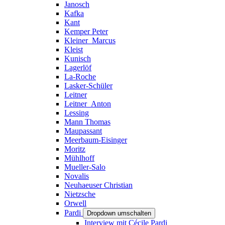
Janosch
Kafka
Kant
Kemper Peter
Kleiner_Marcus
Kleist
Kunisch
Lagerlöf
La-Roche
Lasker-Schüler
Leitner
Leitner_Anton
Lessing
Mann Thomas
Maupassant
Meerbaum-Eisinger
Moritz
Mühlhoff
Mueller-Salo
Novalis
Neuhaeuser Christian
Nietzsche
Orwell
Pardi
Dropdown umschalten
Interview mit Cécile Pardi