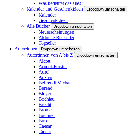
Was bedeutet das alles?
Kalender und Geschenkideen
Dropdown umschalten
Kalender
Geschenkideen
Alle Bücher
Dropdown umschalten
Neuerscheinungen
Aktuelle Bestseller
Topseller
Autor:innen
Dropdown umschalten
Autor:innen von A bis Z
Dropdown umschalten
Alcott
Arnold-Forster
Aurel
Austen
Behrendt Michael
Berend
Bleyer
Boehlau
Brecht
Brontë
Büchner
Busch
Caesar
Cicero