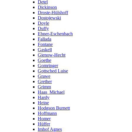
Detel
Dickinson
Droste-Hülshoff
Dostojewski
Doyle
Duffy
Ebner-Eschenbach
Fallada
Fontane
Gaskell
Gienow-Hecht
Goethe
Gomringer
Gottsched Luise
Grawe
Grether
Grimm
Haas_Michael
Hardy
Heine
Hodgson Burnett
Hoffmann
Homer
Hüffer
Imhof Agnes