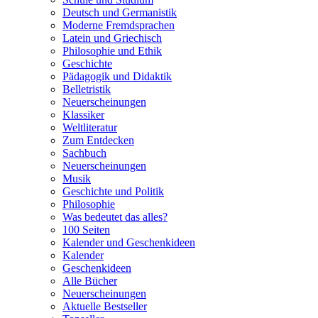
Deutsch und Germanistik
Moderne Fremdsprachen
Latein und Griechisch
Philosophie und Ethik
Geschichte
Pädagogik und Didaktik
Belletristik
Neuerscheinungen
Klassiker
Weltliteratur
Zum Entdecken
Sachbuch
Neuerscheinungen
Musik
Geschichte und Politik
Philosophie
Was bedeutet das alles?
100 Seiten
Kalender und Geschenkideen
Kalender
Geschenkideen
Alle Bücher
Neuerscheinungen
Aktuelle Bestseller