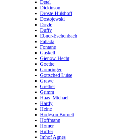
Detel
Dickinson
Droste-Hülshoff
Dostojewski
Doyle
Duffy
Ebner-Eschenbach
Fallada
Fontane
Gaskell
Gienow-Hecht
Goethe
Gomringer
Gottsched Luise
Grawe
Grether
Grimm
Haas_Michael
Hardy
Heine
Hodgson Burnett
Hoffmann
Homer
Hüffer
Imhof Agnes