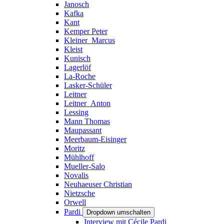
Janosch
Kafka
Kant
Kemper Peter
Kleiner_Marcus
Kleist
Kunisch
Lagerlöf
La-Roche
Lasker-Schüler
Leitner
Leitner_Anton
Lessing
Mann Thomas
Maupassant
Meerbaum-Eisinger
Moritz
Mühlhoff
Mueller-Salo
Novalis
Neuhaeuser Christian
Nietzsche
Orwell
Pardi
Dropdown umschalten
Interview mit Cécile Pardi