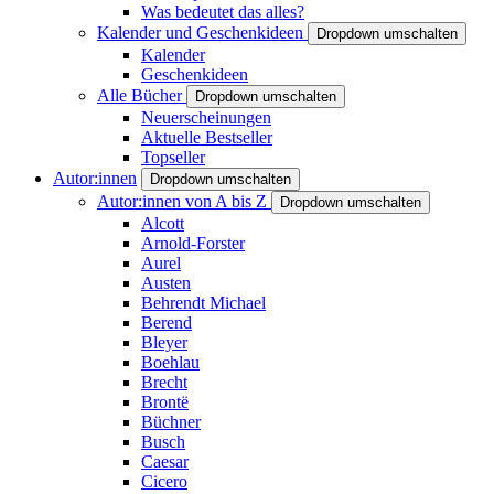
Was bedeutet das alles?
Kalender und Geschenkideen
Dropdown umschalten
Kalender
Geschenkideen
Alle Bücher
Dropdown umschalten
Neuerscheinungen
Aktuelle Bestseller
Topseller
Autor:innen
Dropdown umschalten
Autor:innen von A bis Z
Dropdown umschalten
Alcott
Arnold-Forster
Aurel
Austen
Behrendt Michael
Berend
Bleyer
Boehlau
Brecht
Brontë
Büchner
Busch
Caesar
Cicero