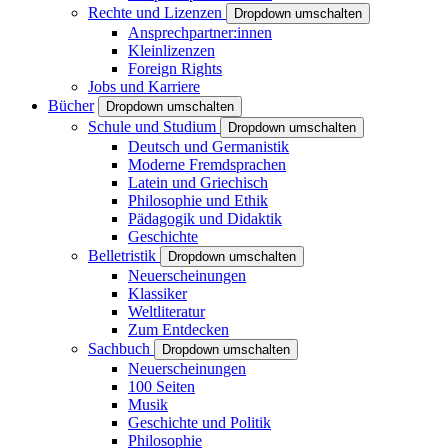
Rechte und Lizenzen
Dropdown umschalten
Ansprechpartner:innen
Kleinlizenzen
Foreign Rights
Jobs und Karriere
Bücher
Dropdown umschalten
Schule und Studium
Dropdown umschalten
Deutsch und Germanistik
Moderne Fremdsprachen
Latein und Griechisch
Philosophie und Ethik
Pädagogik und Didaktik
Geschichte
Belletristik
Dropdown umschalten
Neuerscheinungen
Klassiker
Weltliteratur
Zum Entdecken
Sachbuch
Dropdown umschalten
Neuerscheinungen
100 Seiten
Musik
Geschichte und Politik
Philosophie