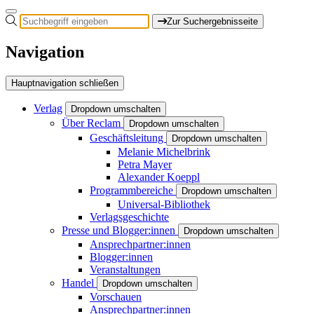
Zur Suchergebnisseite
Navigation
Hauptnavigation schließen
Verlag
Dropdown umschalten
Über Reclam
Dropdown umschalten
Geschäftsleitung
Dropdown umschalten
Melanie Michelbrink
Petra Mayer
Alexander Koeppl
Programmbereiche
Dropdown umschalten
Universal-Bibliothek
Verlagsgeschichte
Presse und Blogger:innen
Dropdown umschalten
Ansprechpartner:innen
Blogger:innen
Veranstaltungen
Handel
Dropdown umschalten
Vorschauen
Ansprechpartner:innen