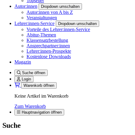
Topseller
Autor:innen
Dropdown umschalten
Autor:innen von A bis Z
Veranstaltungen
Lehrer:innen-Service
Dropdown umschalten
Vorteile des Lehrer:innen-Service
Abitur-Themen
Klassensatzbestellung
Ansprechpartner:innen
Lehrer:innen-Prospekte
Kostenlose Downloads
Magazin
Suche öffnen
Login
Warenkorb öffnen
Keine Artikel im Warenkorb
Zum Warenkorb
Hauptnavigation öffnen
Suche