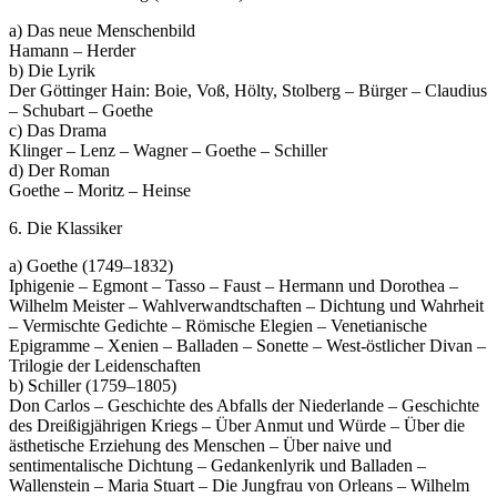
a) Das neue Menschenbild
Hamann – Herder
b) Die Lyrik
Der Göttinger Hain: Boie, Voß, Hölty, Stolberg – Bürger – Claudius
– Schubart – Goethe
c) Das Drama
Klinger – Lenz – Wagner – Goethe – Schiller
d) Der Roman
Goethe – Moritz – Heinse
6. Die Klassiker
a) Goethe (1749–1832)
Iphigenie – Egmont – Tasso – Faust – Hermann und Dorothea –
Wilhelm Meister – Wahlverwandtschaften – Dichtung und Wahrheit
– Vermischte Gedichte – Römische Elegien – Venetianische
Epigramme – Xenien – Balladen – Sonette – West-östlicher Divan –
Trilogie der Leidenschaften
b) Schiller (1759–1805)
Don Carlos – Geschichte des Abfalls der Niederlande – Geschichte
des Dreißigjährigen Kriegs – Über Anmut und Würde – Über die
ästhetische Erziehung des Menschen – Über naive und
sentimentalische Dichtung – Gedankenlyrik und Balladen –
Wallenstein – Maria Stuart – Die Jungfrau von Orleans – Wilhelm