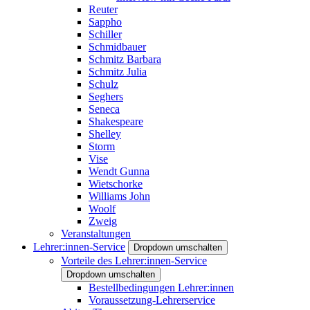
Reuter
Sappho
Schiller
Schmidbauer
Schmitz Barbara
Schmitz Julia
Schulz
Seghers
Seneca
Shakespeare
Shelley
Storm
Vise
Wendt Gunna
Wietschorke
Williams John
Woolf
Zweig
Veranstaltungen
Lehrer:innen-Service
Dropdown umschalten
Vorteile des Lehrer:innen-Service
Dropdown umschalten
Bestellbedingungen Lehrer:innen
Voraussetzung-Lehrerservice