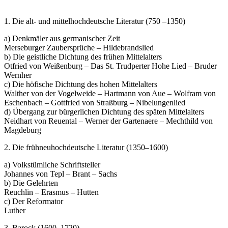
1. Die alt- und mittelhochdeutsche Literatur (750 –1350)
a) Denkmäler aus germanischer Zeit
Merseburger Zaubersprüche – Hildebrandslied
b) Die geistliche Dichtung des frühen Mittelalters
Otfried von Weißenburg – Das St. Trudperter Hohe Lied – Bruder
Wernher
c) Die höfische Dichtung des hohen Mittelalters
Walther von der Vogelweide – Hartmann von Aue – Wolfram von
Eschenbach – Gottfried von Straßburg – Nibelungenlied
d) Übergang zur bürgerlichen Dichtung des späten Mittelalters
Neidhart von Reuental – Werner der Gartenaere – Mechthild von
Magdeburg
2. Die frühneuhochdeutsche Literatur (1350–1600)
a) Volkstümliche Schriftsteller
Johannes von Tepl – Brant – Sachs
b) Die Gelehrten
Reuchlin – Erasmus – Hutten
c) Der Reformator
Luther
3. Barock (1600–1720)