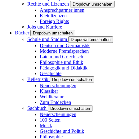
Rechte und Lizenzen
Dropdown umschalten
Ansprechpartner:innen
Kleinlizenzen
Foreign Rights
Jobs und Karriere
Bücher
Dropdown umschalten
Schule und Studium
Dropdown umschalten
Deutsch und Germanistik
Moderne Fremdsprachen
Latein und Griechisch
Philosophie und Ethik
Pädagogik und Didaktik
Geschichte
Belletristik
Dropdown umschalten
Neuerscheinungen
Klassiker
Weltliteratur
Zum Entdecken
Sachbuch
Dropdown umschalten
Neuerscheinungen
100 Seiten
Musik
Geschichte und Politik
Philosophie