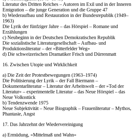
Literatur des Dritten Reiches – Autoren im Exil und in der Inneren
Emigration – die junge Generation und die Gruppe 47
b) Wiederaufbau und Restauration in der Bundesrepublik (1949–
1963)
Die Lyrik der fünfziger Jahre – das Hörspiel – Romane und
Erzählungen
c) Neubeginn in der Deutschen Demokratischen Republik
Die sozialistische Literaturgesellschaft – Aufbau- und
Produktionsliteratur – der »Bitterfelder Weg»
d) Die schweizerischen Dramatiker Frisch und Dürrenmatt
16. Zwischen Utopie und Wirklichkeit
a) Die Zeit der Protestbewegungen (1963–1974)
Die Politisierung der Lyrik – der Fall Biermann –
Dokumentarliteratur – Literatur der Arbeitswelt – der »Tod der
Literatur» – experimentelle Literatur – das Neue Hörspiel – das
Neue Volksstück
b) Tendenzwende 1975
Neue Subjektivität – Neue Biographik – Frauenliteratur – Mythos,
Phantasie, Angst
17. Das Jahrzehnt der Wiedervereinigung
a) Ermüdung, »Mittelmaß und Wahn»