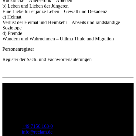
Rückblicke – Alterserotik – Ableben
b) Leben und Lieben der Jüngeren
Eine Liebe für et janze Leben – Gewalt und Dekadenz
c) Heimat
Verlust der Heimat und Heimkehr – Abseits und randständige
Soziotope
d) Fremde
Wandern und Wahrnehmen – Ultima Thule und Migration
Personenregister
Register der Sach- und Fachworterläuterungen
Philipp Reclam jun. Verlag GmbH
Siemensstr. 32
71254 Ditzingen
Deutschland
Telefon:
+49 7156 163-0
E-Mail:
info@reclam.de