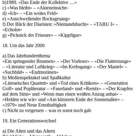
b)1989. »Das Ende der Kollektive …»
c) »Was bleibt» – »Akteneinsicht»
d) »Ich» – »Ein weites Feld»
e) »Anschwellender Bocksgesang»
f) Der Blick der Diaristen: »Niemandsbucht» – »TABU I» –
»Echolot»
g) »Picknick der Friseure» – »Kippfigur»
18. Um das Jahr 2000
a) Das Jahrhundertthema
»Ein springender Brunnen» – »Der Vorleser» – »Die Flatterzunge»
– »Literatur und Luftkrieg» – »Im Krebsgang» – »Der Mantel» –
»Suchbild» – »Endmoränen»
b) Medienspektakel und Spaßkultur
»Literarisches Quartett» und »Tod eines Kritikers» – »Generation
Golf» und Popliteratur – »Faserland» und »Remix» – »Der Krapfen
auf dem Sims» und »Wenn man einen weißen Anzug anhat» –
»Helden wie wir» und »Am kürzeren Ende der Sonnenallee» –
»1979» und Neue Ernsthaftigkeit
c) Nicht zu vergessen – was es sonst noch gab
19. Ein Generationswechsel
a) Die Alten und das Altern