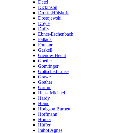
Detel
Dickinson
Droste-Hülshoff
Dostojewski
Doyle
Duffy
Ebner-Eschenbach
Fallada
Fontane
Gaskell
Gienow-Hecht
Goethe
Gomringer
Gottsched Luise
Grawe
Grether
Grimm
Haas_Michael
Hardy
Heine
Hodgson Burnett
Hoffmann
Homer
Hüffer
Imhof Agnes