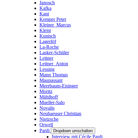
Janosch
Kafka
Kant
Kemper Peter
Kleiner_Marcus
Kleist
Kunisch
Lagerlöf
La-Roche
Lasker-Schüler
Leitner
Leitner_Anton
Lessing
Mann Thomas
Maupassant
Meerbaum-Eisinger
Moritz
Mühlhoff
Mueller-Salo
Novalis
Neuhaeuser Christian
Nietzsche
Orwell
Pardi
Dropdown umschalten
Interview mit Cécile Pardi