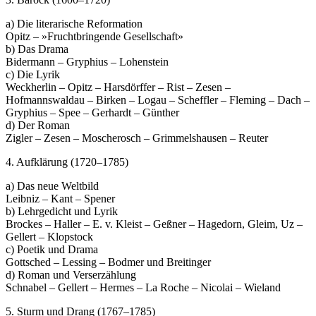
a) Die literarische Reformation
Opitz – »Fruchtbringende Gesellschaft»
b) Das Drama
Bidermann – Gryphius – Lohenstein
c) Die Lyrik
Weckherlin – Opitz – Harsdörffer – Rist – Zesen –
Hofmannswaldau – Birken – Logau – Scheffler – Fleming – Dach –
Gryphius – Spee – Gerhardt – Günther
d) Der Roman
Zigler – Zesen – Moscherosch – Grimmelshausen – Reuter
4. Aufklärung (1720–1785)
a) Das neue Weltbild
Leibniz – Kant – Spener
b) Lehrgedicht und Lyrik
Brockes – Haller – E. v. Kleist – Geßner – Hagedorn, Gleim, Uz –
Gellert – Klopstock
c) Poetik und Drama
Gottsched – Lessing – Bodmer und Breitinger
d) Roman und Verserzählung
Schnabel – Gellert – Hermes – La Roche – Nicolai – Wieland
5. Sturm und Drang (1767–1785)