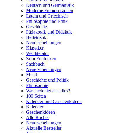
Deutsch und Germanistik
Moderne Fremdsprachen
Latein und Griechisch
Philosophie und Ethik
Geschichte
Pädagogik und Didaktik
Belletristik
Neuerscheinungen
Klassiker
Weltliteratur
Zum Entdecken
Sachbuch
Neuerscheinungen
Musik
Geschichte und Politik
Philosophie
Was bedeutet das alles?
100 Seiten
Kalender und Geschenkideen
Kalender
Geschenkideen
Alle Bücher
Neuerscheinungen
Aktuelle Bestseller