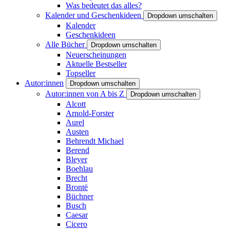
Was bedeutet das alles?
Kalender und Geschenkideen
Dropdown umschalten
Kalender
Geschenkideen
Alle Bücher
Dropdown umschalten
Neuerscheinungen
Aktuelle Bestseller
Topseller
Autor:innen
Dropdown umschalten
Autor:innen von A bis Z
Dropdown umschalten
Alcott
Arnold-Forster
Aurel
Austen
Behrendt Michael
Berend
Bleyer
Boehlau
Brecht
Brontë
Büchner
Busch
Caesar
Cicero