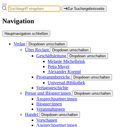
Zur Suchergebnisseite
Navigation
Hauptnavigation schließen
Verlag
Dropdown umschalten
Über Reclam
Dropdown umschalten
Geschäftsleitung
Dropdown umschalten
Melanie Michelbrink
Petra Mayer
Alexander Koeppl
Programmbereiche
Dropdown umschalten
Universal-Bibliothek
Verlagsgeschichte
Presse und Blogger:innen
Dropdown umschalten
Ansprechpartner:innen
Blogger:innen
Veranstaltungen
Handel
Dropdown umschalten
Vorschauen
Ansprechpartner:innen