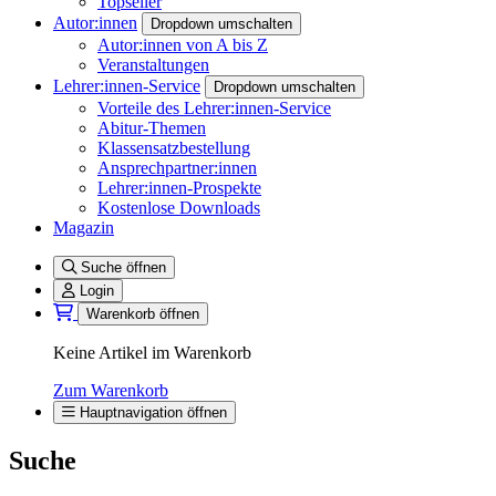
Topseller
Autor:innen
Dropdown umschalten
Autor:innen von A bis Z
Veranstaltungen
Lehrer:innen-Service
Dropdown umschalten
Vorteile des Lehrer:innen-Service
Abitur-Themen
Klassensatzbestellung
Ansprechpartner:innen
Lehrer:innen-Prospekte
Kostenlose Downloads
Magazin
Suche öffnen
Login
Warenkorb öffnen
Keine Artikel im Warenkorb
Zum Warenkorb
Hauptnavigation öffnen
Suche