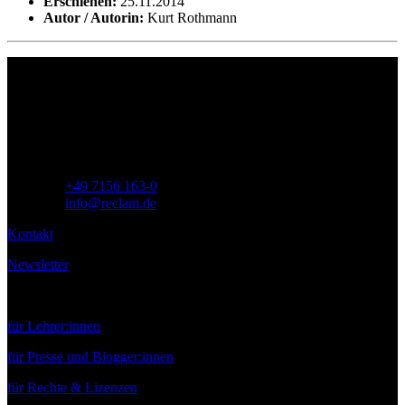
Erschienen:
25.11.2014
Autor / Autorin:
Kurt Rothmann
Philipp Reclam jun. Verlag GmbH
Siemensstr. 32
71254 Ditzingen
Deutschland
Telefon:
+49 7156 163-0
E-Mail:
info@reclam.de
Kontakt
Newsletter
Service
für Lehrer:innen
für Presse und Blogger:innen
für Rechte & Lizenzen