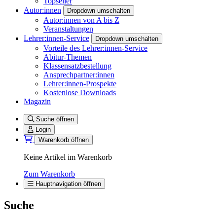
Topseller
Autor:innen
Dropdown umschalten
Autor:innen von A bis Z
Veranstaltungen
Lehrer:innen-Service
Dropdown umschalten
Vorteile des Lehrer:innen-Service
Abitur-Themen
Klassensatzbestellung
Ansprechpartner:innen
Lehrer:innen-Prospekte
Kostenlose Downloads
Magazin
Suche öffnen
Login
Warenkorb öffnen
Keine Artikel im Warenkorb
Zum Warenkorb
Hauptnavigation öffnen
Suche