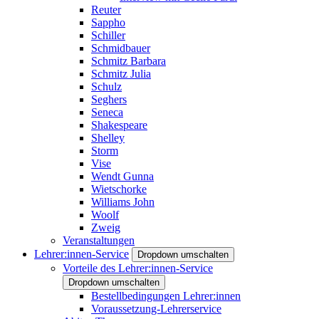
Reuter
Sappho
Schiller
Schmidbauer
Schmitz Barbara
Schmitz Julia
Schulz
Seghers
Seneca
Shakespeare
Shelley
Storm
Vise
Wendt Gunna
Wietschorke
Williams John
Woolf
Zweig
Veranstaltungen
Lehrer:innen-Service
Dropdown umschalten
Vorteile des Lehrer:innen-Service
Dropdown umschalten
Bestellbedingungen Lehrer:innen
Voraussetzung-Lehrerservice