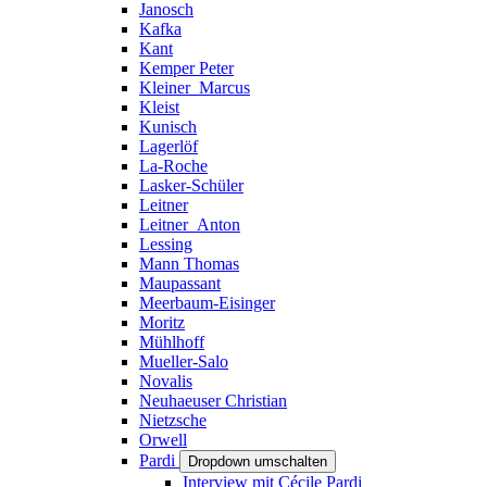
Janosch
Kafka
Kant
Kemper Peter
Kleiner_Marcus
Kleist
Kunisch
Lagerlöf
La-Roche
Lasker-Schüler
Leitner
Leitner_Anton
Lessing
Mann Thomas
Maupassant
Meerbaum-Eisinger
Moritz
Mühlhoff
Mueller-Salo
Novalis
Neuhaeuser Christian
Nietzsche
Orwell
Pardi
Dropdown umschalten
Interview mit Cécile Pardi