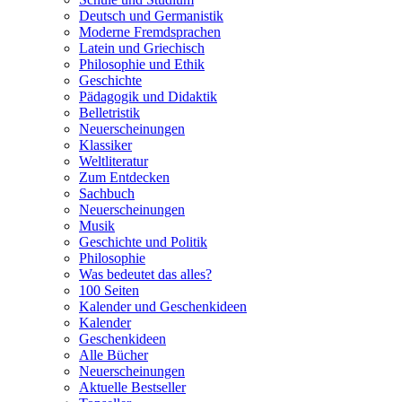
Deutsch und Germanistik
Moderne Fremdsprachen
Latein und Griechisch
Philosophie und Ethik
Geschichte
Pädagogik und Didaktik
Belletristik
Neuerscheinungen
Klassiker
Weltliteratur
Zum Entdecken
Sachbuch
Neuerscheinungen
Musik
Geschichte und Politik
Philosophie
Was bedeutet das alles?
100 Seiten
Kalender und Geschenkideen
Kalender
Geschenkideen
Alle Bücher
Neuerscheinungen
Aktuelle Bestseller