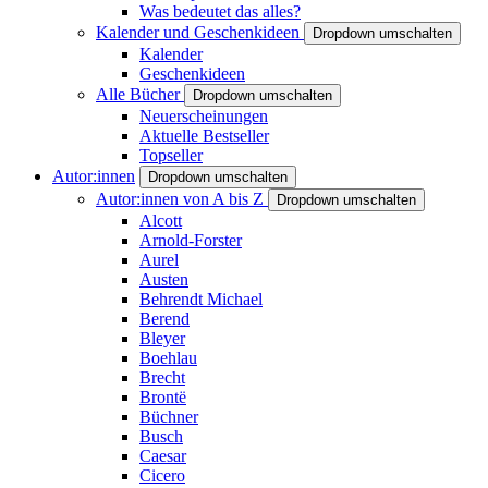
Was bedeutet das alles?
Kalender und Geschenkideen
Dropdown umschalten
Kalender
Geschenkideen
Alle Bücher
Dropdown umschalten
Neuerscheinungen
Aktuelle Bestseller
Topseller
Autor:innen
Dropdown umschalten
Autor:innen von A bis Z
Dropdown umschalten
Alcott
Arnold-Forster
Aurel
Austen
Behrendt Michael
Berend
Bleyer
Boehlau
Brecht
Brontë
Büchner
Busch
Caesar
Cicero