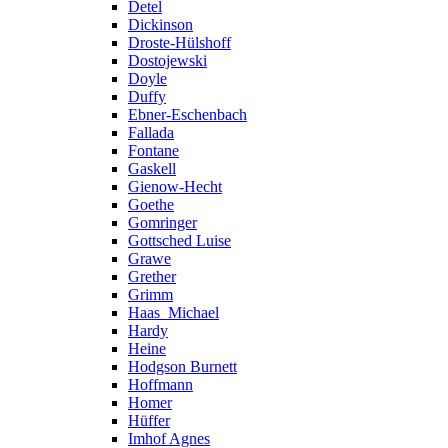
Detel
Dickinson
Droste-Hülshoff
Dostojewski
Doyle
Duffy
Ebner-Eschenbach
Fallada
Fontane
Gaskell
Gienow-Hecht
Goethe
Gomringer
Gottsched Luise
Grawe
Grether
Grimm
Haas_Michael
Hardy
Heine
Hodgson Burnett
Hoffmann
Homer
Hüffer
Imhof Agnes