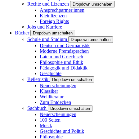
Rechte und Lizenzen
Dropdown umschalten
Ansprechpartner:innen
Kleinlizenzen
Foreign Rights
Jobs und Karriere
Bücher
Dropdown umschalten
Schule und Studium
Dropdown umschalten
Deutsch und Germanistik
Moderne Fremdsprachen
Latein und Griechisch
Philosophie und Ethik
Pädagogik und Didaktik
Geschichte
Belletristik
Dropdown umschalten
Neuerscheinungen
Klassiker
Weltliteratur
Zum Entdecken
Sachbuch
Dropdown umschalten
Neuerscheinungen
100 Seiten
Musik
Geschichte und Politik
Philosophie