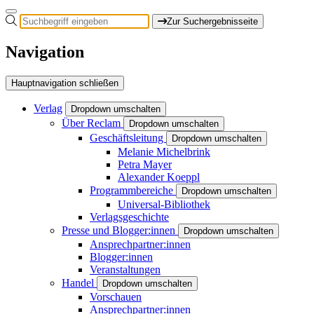
Zur Suchergebnisseite
Navigation
Hauptnavigation schließen
Verlag
Dropdown umschalten
Über Reclam
Dropdown umschalten
Geschäftsleitung
Dropdown umschalten
Melanie Michelbrink
Petra Mayer
Alexander Koeppl
Programmbereiche
Dropdown umschalten
Universal-Bibliothek
Verlagsgeschichte
Presse und Blogger:innen
Dropdown umschalten
Ansprechpartner:innen
Blogger:innen
Veranstaltungen
Handel
Dropdown umschalten
Vorschauen
Ansprechpartner:innen