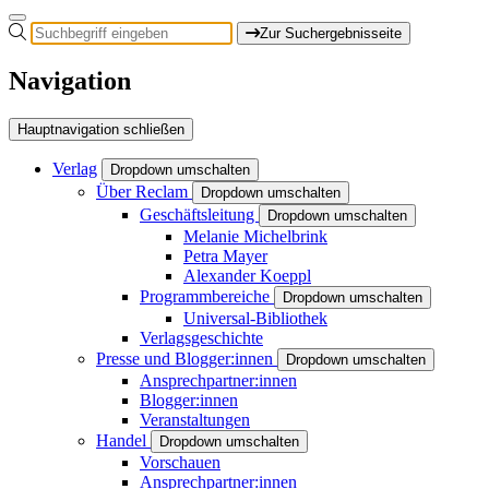
Zur Suchergebnisseite
Navigation
Hauptnavigation schließen
Verlag
Dropdown umschalten
Über Reclam
Dropdown umschalten
Geschäftsleitung
Dropdown umschalten
Melanie Michelbrink
Petra Mayer
Alexander Koeppl
Programmbereiche
Dropdown umschalten
Universal-Bibliothek
Verlagsgeschichte
Presse und Blogger:innen
Dropdown umschalten
Ansprechpartner:innen
Blogger:innen
Veranstaltungen
Handel
Dropdown umschalten
Vorschauen
Ansprechpartner:innen