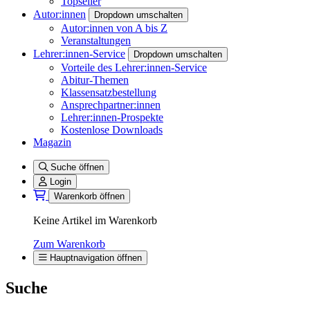
Topseller
Autor:innen
Dropdown umschalten
Autor:innen von A bis Z
Veranstaltungen
Lehrer:innen-Service
Dropdown umschalten
Vorteile des Lehrer:innen-Service
Abitur-Themen
Klassensatzbestellung
Ansprechpartner:innen
Lehrer:innen-Prospekte
Kostenlose Downloads
Magazin
Suche öffnen
Login
Warenkorb öffnen
Keine Artikel im Warenkorb
Zum Warenkorb
Hauptnavigation öffnen
Suche