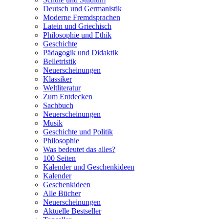
Deutsch und Germanistik
Moderne Fremdsprachen
Latein und Griechisch
Philosophie und Ethik
Geschichte
Pädagogik und Didaktik
Belletristik
Neuerscheinungen
Klassiker
Weltliteratur
Zum Entdecken
Sachbuch
Neuerscheinungen
Musik
Geschichte und Politik
Philosophie
Was bedeutet das alles?
100 Seiten
Kalender und Geschenkideen
Kalender
Geschenkideen
Alle Bücher
Neuerscheinungen
Aktuelle Bestseller