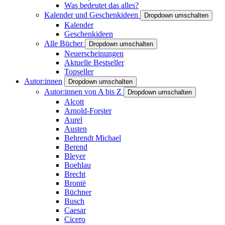
Was bedeutet das alles?
Kalender und Geschenkideen
Dropdown umschalten
Kalender
Geschenkideen
Alle Bücher
Dropdown umschalten
Neuerscheinungen
Aktuelle Bestseller
Topseller
Autor:innen
Dropdown umschalten
Autor:innen von A bis Z
Dropdown umschalten
Alcott
Arnold-Forster
Aurel
Austen
Behrendt Michael
Berend
Bleyer
Boehlau
Brecht
Brontë
Büchner
Busch
Caesar
Cicero