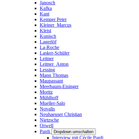
Janosch
Kafka
Kant
Kemper Peter
Kleiner_Marcus
Kleist
Kunisch
Lagerlöf
La-Roche
Lasker-Schüler
Leitner
Leitner_Anton
Lessing
Mann Thomas
Maupassant
Meerbaum-Eisinger
Moritz
Mühlhoff
Mueller-Salo
Novalis
Neuhaeuser Christian
Nietzsche
Orwell
Pardi
Dropdown umschalten
Interview mit Cécile Pardi