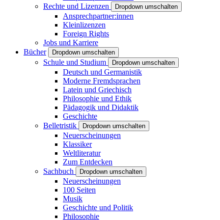
Rechte und Lizenzen
Dropdown umschalten
Ansprechpartner:innen
Kleinlizenzen
Foreign Rights
Jobs und Karriere
Bücher
Dropdown umschalten
Schule und Studium
Dropdown umschalten
Deutsch und Germanistik
Moderne Fremdsprachen
Latein und Griechisch
Philosophie und Ethik
Pädagogik und Didaktik
Geschichte
Belletristik
Dropdown umschalten
Neuerscheinungen
Klassiker
Weltliteratur
Zum Entdecken
Sachbuch
Dropdown umschalten
Neuerscheinungen
100 Seiten
Musik
Geschichte und Politik
Philosophie