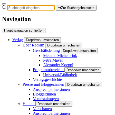
Zur Suchergebnisseite
Navigation
Hauptnavigation schließen
Verlag
Dropdown umschalten
Über Reclam
Dropdown umschalten
Geschäftsleitung
Dropdown umschalten
Melanie Michelbrink
Petra Mayer
Alexander Koeppl
Programmbereiche
Dropdown umschalten
Universal-Bibliothek
Verlagsgeschichte
Presse und Blogger:innen
Dropdown umschalten
Ansprechpartner:innen
Blogger:innen
Veranstaltungen
Handel
Dropdown umschalten
Vorschauen
Ansprechpartner:innen