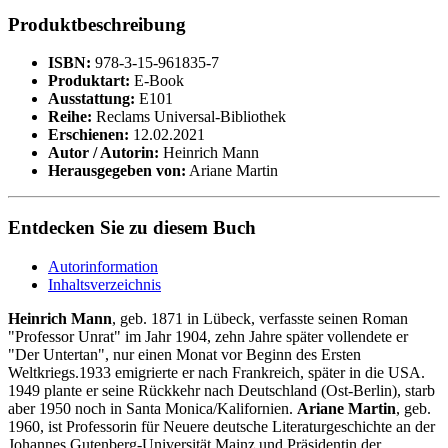
Produktbeschreibung
ISBN:
978-3-15-961835-7
Produktart:
E-Book
Ausstattung:
E101
Reihe:
Reclams Universal-Bibliothek
Erschienen:
12.02.2021
Autor / Autorin:
Heinrich Mann
Herausgegeben von:
Ariane Martin
Entdecken Sie zu diesem Buch
Autorinformation
Inhaltsverzeichnis
Heinrich Mann
, geb. 1871 in Lübeck, verfasste seinen Roman
"Professor Unrat" im Jahr 1904, zehn Jahre später vollendete er
"Der Untertan", nur einen Monat vor Beginn des Ersten
Weltkriegs.1933 emigrierte er nach Frankreich, später in die USA.
1949 plante er seine Rückkehr nach Deutschland (Ost-Berlin), starb
aber 1950 noch in Santa Monica/Kalifornien.
Ariane Martin
, geb.
1960, ist Professorin für Neuere deutsche Literaturgeschichte an der
Johannes Gutenberg-Universität Mainz und Präsidentin der