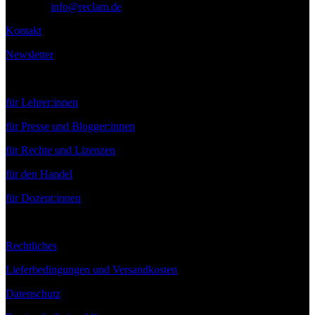
E-Mail:
info@reclam.de
Kontakt
Newsletter
Service
für Lehrer:innen
für Presse und Blogger:innen
für Rechte und Lizenzen
für den Handel
für Dozent:innen
Rechtliches
Lieferbedingungen und Versandkosten
Datenschutz