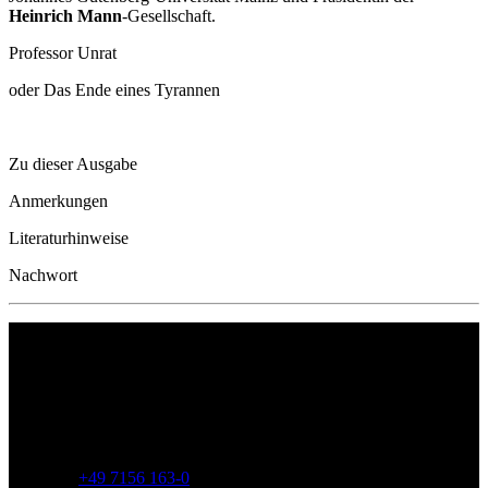
Heinrich Mann
-Gesellschaft.
Professor Unrat
oder Das Ende eines Tyrannen
Zu dieser Ausgabe
Anmerkungen
Literaturhinweise
Nachwort
Philipp Reclam jun. Verlag GmbH
Siemensstr. 32
71254 Ditzingen
Deutschland
Telefon:
+49 7156 163-0