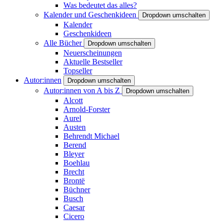
Was bedeutet das alles?
Kalender und Geschenkideen
Dropdown umschalten
Kalender
Geschenkideen
Alle Bücher
Dropdown umschalten
Neuerscheinungen
Aktuelle Bestseller
Topseller
Autor:innen
Dropdown umschalten
Autor:innen von A bis Z
Dropdown umschalten
Alcott
Arnold-Forster
Aurel
Austen
Behrendt Michael
Berend
Bleyer
Boehlau
Brecht
Brontë
Büchner
Busch
Caesar
Cicero