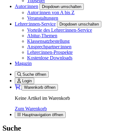
Topseller
Autor:innen
Dropdown umschalten
Autor:innen von A bis Z
Veranstaltungen
Lehrer:innen-Service
Dropdown umschalten
Vorteile des Lehrer:innen-Service
Abitur-Themen
Klassensatzbestellung
Ansprechpartner:innen
Lehrer:innen-Prospekte
Kostenlose Downloads
Magazin
Suche öffnen
Login
Warenkorb öffnen
Keine Artikel im Warenkorb
Zum Warenkorb
Hauptnavigation öffnen
Suche