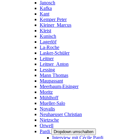
Janosch
Kafka
Kant
Kemper Peter
Kleiner_Marcus
Kleist
Kunisch
Lagerlöf
La-Roche
Lasker-Schüler
Leitner
Leitner_Anton
Lessing
Mann Thomas
Maupassant
Meerbaum-Eisinger
Moritz
Mühlhoff
Mueller-Salo
Novalis
Neuhaeuser Christian
Nietzsche
Orwell
Pardi
Dropdown umschalten
Interview mit Cécile Pardi