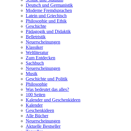
Deutsch und Germanistik
Moderne Fremdsprachen
Latein und Griechisch
Philosophie und Ethik
Geschichte
Pädagogik und Didaktik
Belletristik
Neuerscheinungen
Klassiker
Weltliteratur
Zum Entdecken
Sachbuch
Neuerscheinungen
Musik
Geschichte und Politik
Philosophie
Was bedeutet das alles?
100 Seiten
Kalender und Geschenkideen
Kalender
Geschenkideen
Alle Bücher
Neuerscheinungen
Aktuelle Bestseller