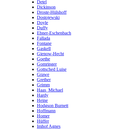
Detel
Dickinson
Droste-Hülshoff
Dostojewski
Doyle
Duffy
Ebner-Eschenbach
Fallada
Fontane
Gaskell
Gienow-Hecht
Goethe
Gomringer
Gottsched Luise
Grawe
Grether
Grimm
Haas_Michael
Hardy
Heine
Hodgson Burnett
Hoffmann
Homer
Hüffer
Imhof Agnes