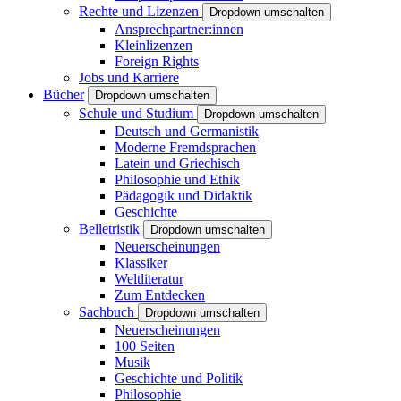
Rechte und Lizenzen
Dropdown umschalten
Ansprechpartner:innen
Kleinlizenzen
Foreign Rights
Jobs und Karriere
Bücher
Dropdown umschalten
Schule und Studium
Dropdown umschalten
Deutsch und Germanistik
Moderne Fremdsprachen
Latein und Griechisch
Philosophie und Ethik
Pädagogik und Didaktik
Geschichte
Belletristik
Dropdown umschalten
Neuerscheinungen
Klassiker
Weltliteratur
Zum Entdecken
Sachbuch
Dropdown umschalten
Neuerscheinungen
100 Seiten
Musik
Geschichte und Politik
Philosophie