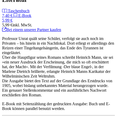
Taschenbuch
7,40 €
E-Book
5,99 €
5,99 €
inkl. MwSt.
Bei einem unserer Partner kaufen
Professor Unrat quält seine Schüler, verfolgt sie auch noch im
Privaten – bis hinein in ein Nachtlokal. Dort erliegt er allerdings den
Reizen einer Tingeltangelsängerin, das Ende des Tyrannen ist
eingeläutet.
Über die Hauptfigur seines Romans schreibt Heinrich Mann, sie sei
»ein neuer Ausdruck der Erscheinung, die mich so oft erschüttert
hat, der Macht«. Mit der Verfilmung ›Der blaue Engel‹, in der
Marlene Dietrich brillierte, erlangte Heinrich Manns Karikatur der
Wilhelminischen Zeit Weltruhm.
Die Ausgabe bietet den Text auf der Grundlage des Erstdrucks von
1905, wobei bislang unbekanntes Material herangezogen wurde.
Ein genauer Stellenkommentar und ein ausführliches Nachwort
erschließen den Roman.
E-Book mit Seitenzählung der gedruckten Ausgabe: Buch und E-
Book können parallel benutzt werden.