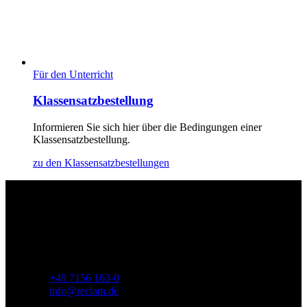
Für den Unterricht
Klassensatzbestellung
Informieren Sie sich hier über die Bedingungen einer
Klassensatzbestellung.
zu den Klassensatzbestellungen
Philipp Reclam jun. Verlag GmbH
Siemensstr. 32
71254 Ditzingen
Deutschland
Telefon:
+49 7156 163-0
E-Mail:
info@reclam.de