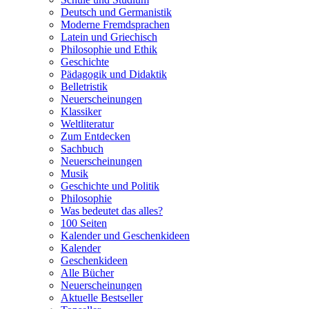
Deutsch und Germanistik
Moderne Fremdsprachen
Latein und Griechisch
Philosophie und Ethik
Geschichte
Pädagogik und Didaktik
Belletristik
Neuerscheinungen
Klassiker
Weltliteratur
Zum Entdecken
Sachbuch
Neuerscheinungen
Musik
Geschichte und Politik
Philosophie
Was bedeutet das alles?
100 Seiten
Kalender und Geschenkideen
Kalender
Geschenkideen
Alle Bücher
Neuerscheinungen
Aktuelle Bestseller