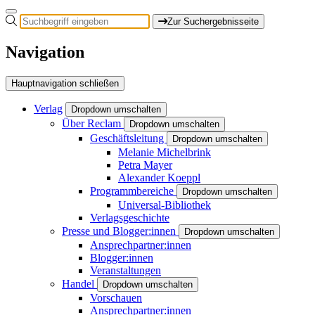
Zur Suchergebnisseite
Navigation
Hauptnavigation schließen
Verlag
Dropdown umschalten
Über Reclam
Dropdown umschalten
Geschäftsleitung
Dropdown umschalten
Melanie Michelbrink
Petra Mayer
Alexander Koeppl
Programmbereiche
Dropdown umschalten
Universal-Bibliothek
Verlagsgeschichte
Presse und Blogger:innen
Dropdown umschalten
Ansprechpartner:innen
Blogger:innen
Veranstaltungen
Handel
Dropdown umschalten
Vorschauen
Ansprechpartner:innen