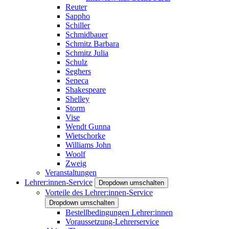
Reuter
Sappho
Schiller
Schmidbauer
Schmitz Barbara
Schmitz Julia
Schulz
Seghers
Seneca
Shakespeare
Shelley
Storm
Vise
Wendt Gunna
Wietschorke
Williams John
Woolf
Zweig
Veranstaltungen
Lehrer:innen-Service
Dropdown umschalten
Vorteile des Lehrer:innen-Service
Dropdown umschalten
Bestellbedingungen Lehrer:innen
Voraussetzung-Lehrerservice