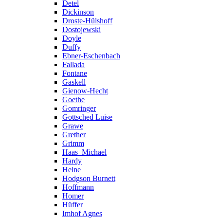
Detel
Dickinson
Droste-Hülshoff
Dostojewski
Doyle
Duffy
Ebner-Eschenbach
Fallada
Fontane
Gaskell
Gienow-Hecht
Goethe
Gomringer
Gottsched Luise
Grawe
Grether
Grimm
Haas_Michael
Hardy
Heine
Hodgson Burnett
Hoffmann
Homer
Hüffer
Imhof Agnes