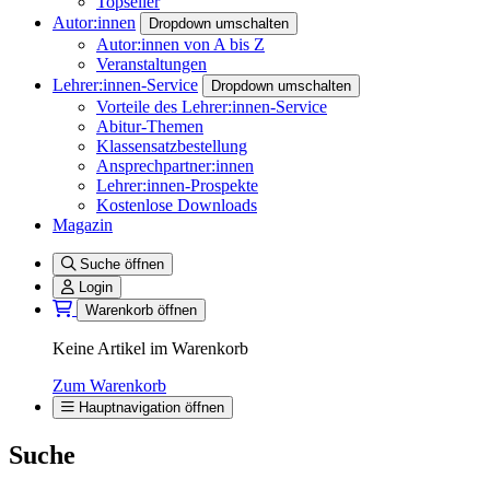
Topseller
Autor:innen
Dropdown umschalten
Autor:innen von A bis Z
Veranstaltungen
Lehrer:innen-Service
Dropdown umschalten
Vorteile des Lehrer:innen-Service
Abitur-Themen
Klassensatzbestellung
Ansprechpartner:innen
Lehrer:innen-Prospekte
Kostenlose Downloads
Magazin
Suche öffnen
Login
Warenkorb öffnen
Keine Artikel im Warenkorb
Zum Warenkorb
Hauptnavigation öffnen
Suche