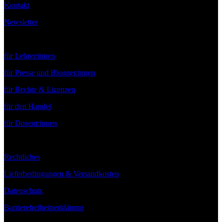
Kontakt
Newsletter
Service
für Lehrer:innen
für Presse und Blogger:innen
für Rechte & Lizenzen
für den Handel
für Dozent:innen
Rechtliches
Lieferbedingungen & Versandkosten
Datenschutz
Barrierefreiheitserklärung