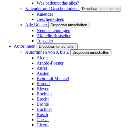
Was bedeutet das alles?
Kalender und Geschenkideen
Dropdown umschalten
Kalender
Geschenkideen
Alle Bücher
Dropdown umschalten
Neuerscheinungen
Aktuelle Bestseller
Topseller
Autor:innen
Dropdown umschalten
Autor:innen von A bis Z
Dropdown umschalten
Alcott
Arnold-Forster
Aurel
Austen
Behrendt Michael
Berend
Bleyer
Boehlau
Brecht
Brontë
Büchner
Busch
Caesar
Cicero