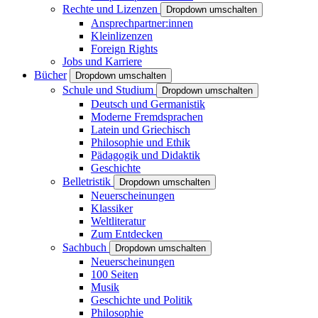
Rechte und Lizenzen
Dropdown umschalten
Ansprechpartner:innen
Kleinlizenzen
Foreign Rights
Jobs und Karriere
Bücher
Dropdown umschalten
Schule und Studium
Dropdown umschalten
Deutsch und Germanistik
Moderne Fremdsprachen
Latein und Griechisch
Philosophie und Ethik
Pädagogik und Didaktik
Geschichte
Belletristik
Dropdown umschalten
Neuerscheinungen
Klassiker
Weltliteratur
Zum Entdecken
Sachbuch
Dropdown umschalten
Neuerscheinungen
100 Seiten
Musik
Geschichte und Politik
Philosophie