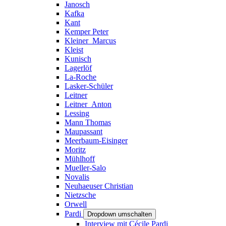
Janosch
Kafka
Kant
Kemper Peter
Kleiner_Marcus
Kleist
Kunisch
Lagerlöf
La-Roche
Lasker-Schüler
Leitner
Leitner_Anton
Lessing
Mann Thomas
Maupassant
Meerbaum-Eisinger
Moritz
Mühlhoff
Mueller-Salo
Novalis
Neuhaeuser Christian
Nietzsche
Orwell
Pardi
Dropdown umschalten
Interview mit Cécile Pardi